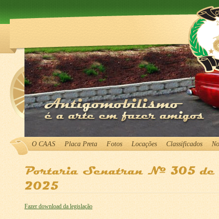
O CAAS
Placa Preta
Fotos
Locações
Classificados
No
Fazer download da legislação