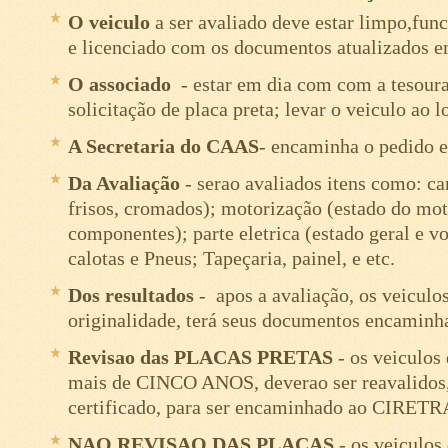
O veiculo
a ser avaliado deve estar limpo,fu
e licenciado com os documentos atualizados 
O associado
- estar em dia com com a tesoura
solicitação de placa preta; levar o veiculo ao l
A Secretaria do CAAS
- encaminha o pedido e 
Da Avaliação
- serao avaliados itens como: car
frisos, cromados); motorização (estado do mot
componentes); parte eletrica (estado geral e v
calotas e Pneus; Tapeçaria, painel, e etc.
Dos resultados
- apos a avaliação, os veicul
originalidade, terá seus documentos encaminh
Revisao das PLACAS PRETAS
- os veiculos
mais de CINCO ANOS, deverao ser reavalidos,
certificado, para ser encaminhado ao CIRET
NAO REVISAO DAS PLACAS
- os veiculos