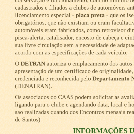
conservação e funcionamento, com no mínimo 80
cadastrados e filiados a clubes de automóveis ant
licenciamento especial -
placa preta
- que os ise
obrigatórios, que não existiam ou eram facultati
automóveis eram fabricados, como retrovisor direi
pisca-alerta, catalisador, encosto de cabeça e cin
sua livre circulação sem a necessidade de adapta
acordo com as especificações de cada veículo.
O
DETRAN
autoriza o emplacamento dos autos 
apresentação de um certificado de originalidade,
credenciada e reconhecida pelo
Departamento N
(DENATRAN).
Os associados do CAAS podem solicitar as ava
ligando para o clube e agendando data, local e h
sao realizadas quando dos Encontros mensais re
de Santos)
INFORMAÇÕES U